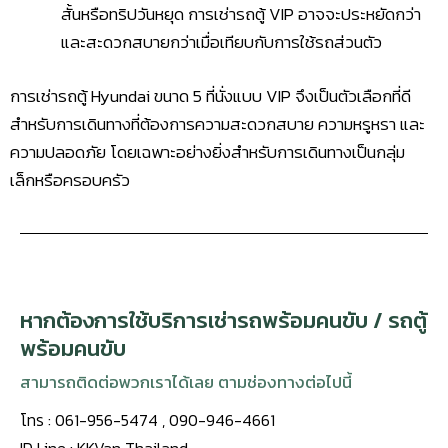
สั้นหรือทริปวันหยุด การเช่ารถตู้ VIP อาจจะประหยัดกว่า
และสะดวกสบายกว่าเมื่อเทียบกับการใช้รถส่วนตัว
การเช่ารถตู้ Hyundai ขนาด 5 ที่นั่งแบบ VIP จึงเป็นตัวเลือกที่ดี
สำหรับการเดินทางที่ต้องการความสะดวกสบาย ความหรูหรา และ
ความปลอดภัย โดยเฉพาะอย่างยิ่งสำหรับการเดินทางเป็นกลุ่ม
เล็กหรือครอบครัว
หากต้องการใช้บริการเช่ารถพร้อมคนขับ / รถตู้
พร้อมคนขับ
สามารถติดต่อพวกเราได้เลย ตามช่องทางต่อไปนี้
โทร : 061-956-5474 , 090-946-4661