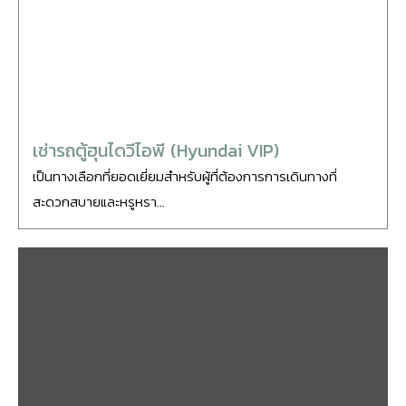
เช่ารถตู้ฮุนไดวีไอพี (Hyundai VIP)
เป็นทางเลือกที่ยอดเยี่ยมสำหรับผู้ที่ต้องการการเดินทางที่
สะดวกสบายและหรูหรา...