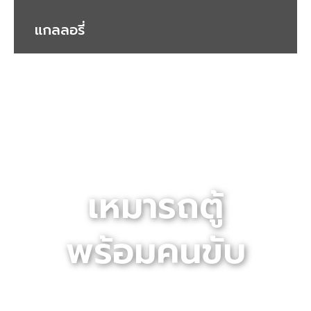
แกลลอรี่
เหมารถตู้
พร้อมคนขับ
บริการเช่ารถตู้ พร้อมคนขับ รองรับตั้งแต่ 5-13 ที่นั่ง มีรถ