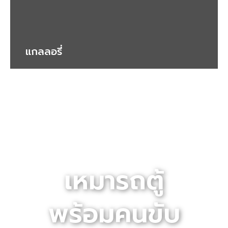
แกลลอรี่
เหมารถตู้
พร้อมคนขับ