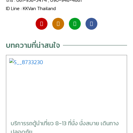
ID Line : KKVan Thailand
M
M
L
F
o
o
i
a
b
b
n
c
บทความที่น่าสนใจ
i
i
e
e
l
l
b
e
e
o
-
-
o
a
a
k
l
l
t
t
บริการรถตู้นำเที่ยว 8-13 ที่นั่ง นั่งสบาย เดินทาง
ปลอดภัย