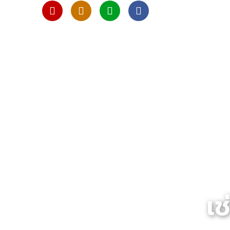
M
M
L
F
o
o
i
a
b
b
n
c
i
i
e
e
l
l
b
e
e
o
-
-
o
a
a
k
l
l
t
t
เช