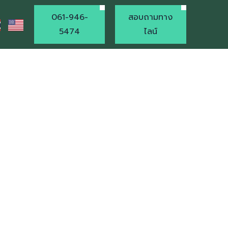
061-946-
สอบถามทาง
5474
ไลน์